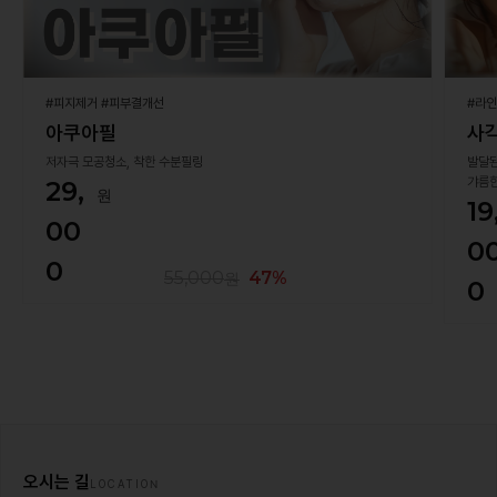
#피지제거 #피부결개선
#라인
아쿠아필
사
저자극 모공청소, 착한 수분필링
발달된
갸름
29,
19
00
0
0
55,000
47
0
오시는 길
LOCATION