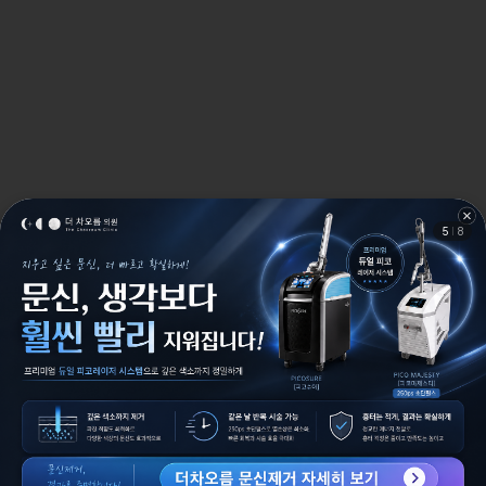
5
8
더차오름의원
더차오름의원
사이트 이용약관
개인정보 처리 방침
공지사항
더차오름의원 부산점
상호명 : 더차오름의원
대표자 : 권경원
대표 전화번호 : 053-716-1090