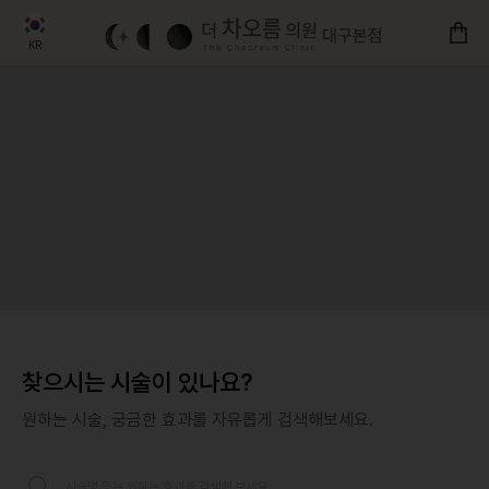
더 차오름의원
KR
한국어
English
日本語
简体字
繁體字
ภาษาไทย
Tiếng Việt
찾으시는 시술이 있나요?
Русский
원하는 시술, 궁금한 효과를 자유롭게 검색해보세요.