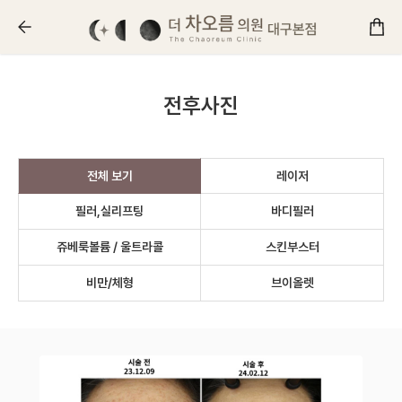
더 차오름의원 :: 전후사진
전후사진
전체 보기
레이저
필러,실리프팅
바디필러
쥬베룩볼륨 / 울트라콜
스킨부스터
비만/체형
브이올렛