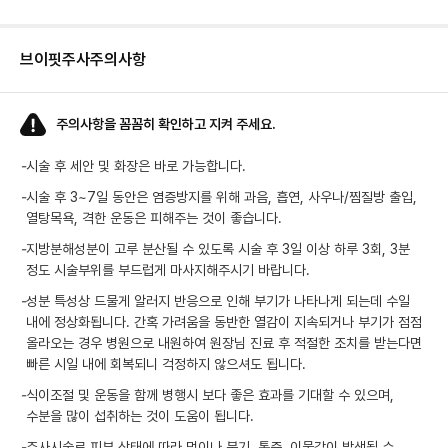
브이핏주사
주의사항
주의사항을 꼼꼼히 확인하고 지켜 주세요.
-
시술 후 세안 및 화장은 바로 가능합니다.
-
시술 후 3~7일 동안은 염증방지를 위해 과음, 흡연, 사우나/찜질방 출입,
열탕목욕, 격한 운동은 피해주는 것이 좋습니다.
-
지방분해성분이 고루 분산될 수 있도록 시술 후 3일 이상 하루 3회, 3분
정도 시술부위를 부드럽게 마사지해주시기 바랍니다.
-
성분 특성상 드물게 알러지 반응으로 인해 부기가 나타나게 되는데 수일
내에 정상화됩니다. 간혹 가려움을 동반한 열감이 지속되거나 부기가 점점
올라오는 경우 병원으로 내원하여 원장님 진료 후 적절한 조치를 받는다면
빠른 시일 내에 회복되니 걱정하지 않으셔도 됩니다.
-
식이조절 및 운동을 함께 병행시 보다 좋은 효과를 기대할 수 있으며,
수분을 많이 섭취하는 것이 도움이 됩니다.
-
주사시술로 피부 상태에 따라 멍이나 붓기, 통증, 이물감이 발생될 수