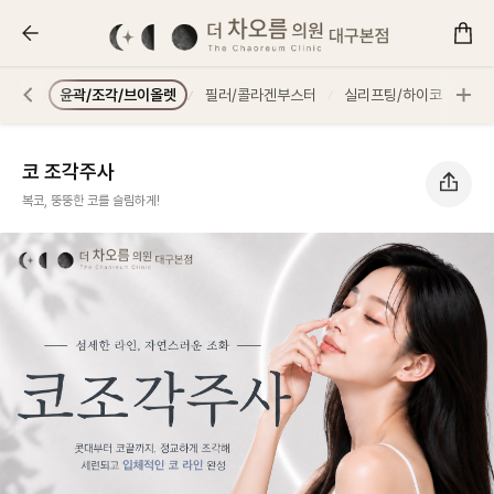
코 조각주사 :: 더 차오름의원
보톡스
윤곽/조각/브이올렛
필러/콜라겐부스터
실리프팅/하이코
리프
코 조각주사
복코, 뚱뚱한 코를 슬림하게!