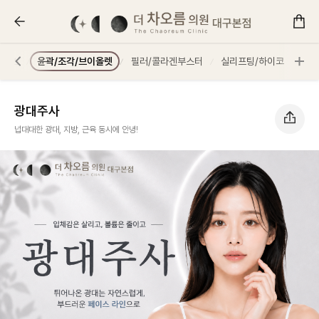
광대주사 :: 더 차오름의원
보톡스
윤곽/조각/브이올렛
필러/콜라겐부스터
실리프팅/하이코
리프
광대주사
넙대대한 광대, 지방, 근육 동시에 안녕!