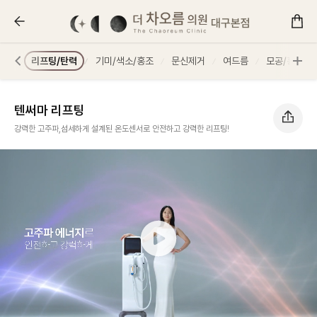
텐써마 리프팅 :: 더 차오름의원
이코
리프팅/탄력
기미/색소/홍조
문신제거
여드름
모공/흉터
텐써마 리프팅
강력한 고주파,섬세하게 설계된 온도센서로 안전하고 강력한 리프팅!