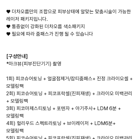
♥
더차오름만의 조합으로 피부상태에 알맞는 맞춤시술이 가능한
레이저 패키지입니다.
♥ 통증없이 강화된 더차오름 색소패키지
♥ 필요에 따라 줌패스가 진행 될 수 있습니다
[구성안내]
*마크뷰(피부진단기기) 촬영
1회) 피코슈어토닝 + 얼굴점제거/잡티줌패스+ 진정 크라이오셀 +
모델링팩
2회) 피코슈어토닝 + 피코프락셀(진피재생) + 크라이오 미백관리
+ 모델링팩
3회) 피코마제스티토닝 + 포텐자 + 아기주사+ LDM 6분 +
모델링팩
4회) 헐리우드 스펙트라토닝 + 브이레이저 + LDM6분+
모델링팩
5회) 피코슈어토닝 + 피코프락셀(진피재생) + 크라이오 미백관리