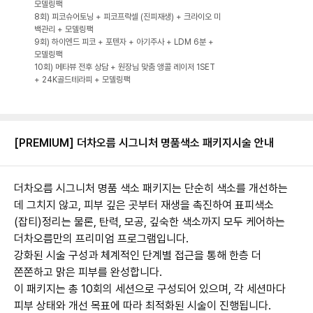
모델링팩
8회) 피코슈어토닝 + 피코프락셀 (진피재생) + 크라이오 미
백관리 + 모델링팩
9회) 하이엔드 피코 + 포텐자 + 아기주사 + LDM 6분 +
모델링팩
10회) 메타뷰 전후 상담 + 원장님 맞춤 앵콜 레이저 1SET
[PREMIUM] 더차오름 시그니처 명품색소 패키지
시술 안내
더차오름 시그니처 명품 색소 패키지는 단순히 색소를 개선하는
데 그치지 않고, 피부 깊은 곳부터 재생을 촉진하여 표피색소
(잡티)정리는 물론, 탄력, 모공, 깊숙한 색소까지 모두 케어하는
더차오름만의 프리미엄 프로그램입니다.
강화된 시술 구성과 체계적인 단계별 접근을 통해 한층 더
쫀쫀하고 맑은 피부를 완성합니다.
이 패키지는 총 10회의 세션으로 구성되어 있으며, 각 세션마다