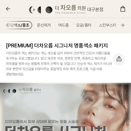
[PREMIUM] 더차오름 시그니처 명품색소 패키지 :: 더 
기미/색소/홍조
문신제거
여드름
모공/흉터
스킨부스터
스킨
[PREMIUM] 더차오름 시그니처 명품색소 패키지
더차오름의 색소 패키지는 색소 개선을 넘어 피부의 전반적인 건강과 아름다움을
추구하는 프로그램입니다. 맑고 깨끗한 피부, 쫀쫀한 탄력, 촉촉하고 매끄러운
피부결을 원하시는 분들께 최적의 선택이 될 것입니다. 단순히 색소 제거가 아니라
피부 본연의 자신감을 되찾아주는 종합적인 피부 케어 프로그램, 지금 바로
경험해보세요.