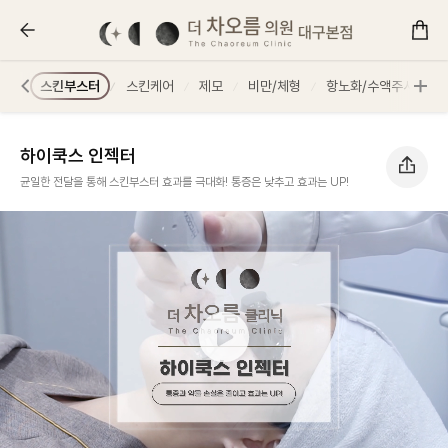
하이쿡스 인젝터 :: 더 차오름의원
흉터
스킨부스터
스킨케어
제모
비만/체형
항노화/수액주사
하이쿡스 인젝터
균일한 전달을 통해 스킨부스터 효과를 극대화! 통증은 낮추고 효과는 UP!