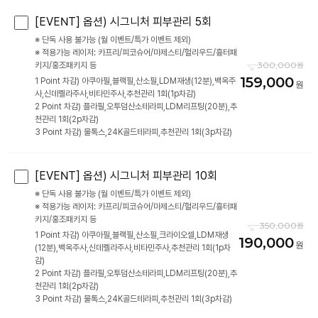
[EVENT] 옵션) 시그니처 피부관리 5회
※ 단독 사용 불가능 (월 이벤트/특가 이벤트 제외)
※ 적용가능 레이저: 카프리/피코슈어/마제스티/헐리우드/흉터패
300,000
키지/홍조패키지 등
159,000
1 Point 차감) 아쿠아필,블랙필,산소필,LDM재생(12분),백옥주
사,신데렐라주사,비타민주사,추천관리 1회(1p차감)
2 Point 차감) 플라필,오투덤산소테라피,LDM리프팅(20분),추
천관리 1회(2p차감)
3 Point 차감) 물톡스,24K골드테라피,추천관리 1회(3p차감)
[EVENT] 옵션) 시그니처 피부관리 10회
※ 단독 사용 불가능 (월 이벤트/특가 이벤트 제외)
※ 적용가능 레이저: 카프리/피코슈어/마제스티/헐리우드/흉터패
키지/홍조패키지 등
350,000
1 Point 차감) 아쿠아필,블랙필,산소필,크라이오셀,LDM재생
190,000
(12분),백옥주사,신데렐라주사,비타민주사,추천관리 1회(1p차
감)
2 Point 차감) 플라필,오투덤산소테라피,LDM리프팅(20분),추
천관리 1회(2p차감)
3 Point 차감) 물톡스,24K골드테라피,추천관리 1회(3p차감)