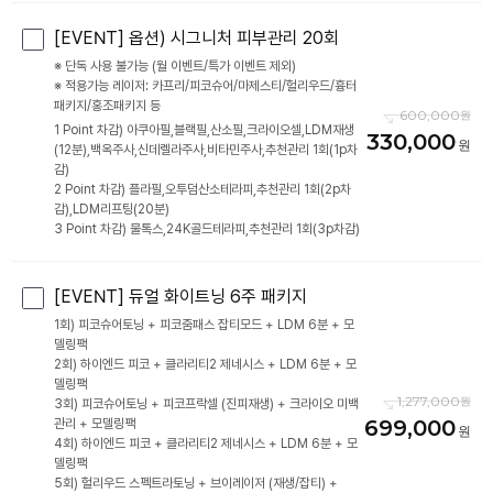
[EVENT] 옵션) 시그니처 피부관리 20회
※ 단독 사용 불가능 (월 이벤트/특가 이벤트 제외)
※ 적용가능 레이저: 카프리/피코슈어/마제스티/헐리우드/흉터
패키지/홍조패키지 등
600,000
1 Point 차감) 아쿠아필,블랙필,산소필,크라이오셀,LDM재생
330,000
(12분),백옥주사,신데렐라주사,비타민주사,추천관리 1회(1p차
감)
2 Point 차감) 플라필,오투덤산소테라피,추천관리 1회(2p차
감),LDM리프팅(20분)
3 Point 차감) 물톡스,24K골드테라피,추천관리 1회(3p차감)
[EVENT] 듀얼 화이트닝 6주 패키지
1회) 피코슈어토닝 + 피코줌패스 잡티모드 + LDM 6분 + 모
델링팩
2회) 하이엔드 피코 + 클라리티2 제네시스 + LDM 6분 + 모
델링팩
1,277,000
3회) 피코슈어토닝 + 피코프락셀 (진피재생) + 크라이오 미백
699,000
관리 + 모델링팩
4회) 하이엔드 피코 + 클라리티2 제네시스 + LDM 6분 + 모
델링팩
5회) 헐리우드 스펙트라토닝 + 브이레이저 (재생/잡티) +