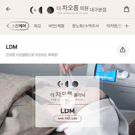
LDM :: 더 차오름의원
스터
스킨케어
제모
비만/체형
항노화/수액주사
약처방/진료
LDM
진피층 리모델링으로 차오르는 촉촉함!