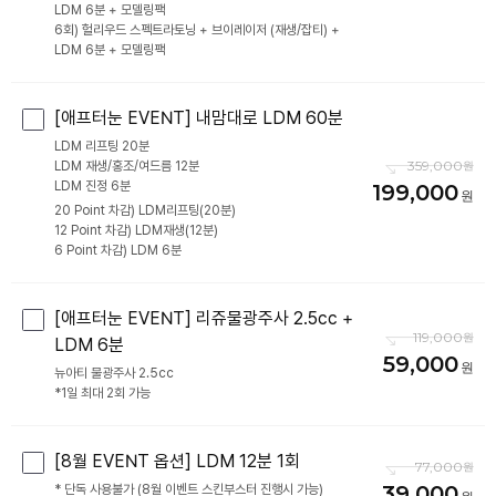
LDM 6분 + 모델링팩
6회) 헐리우드 스펙트라토닝 + 브이레이저 (재생/잡티) +
[애프터눈 EVENT] 내맘대로 LDM 60분
LDM 리프팅 20분
359,000
LDM 재생/홍조/여드름 12분
LDM 진정 6분
199,000
20 Point 차감) LDM리프팅(20분)
12 Point 차감) LDM재생(12분)
6 Point 차감) LDM 6분
[애프터눈 EVENT] 리쥬물광주사 2.5cc +
119,000
LDM 6분
59,000
뉴아티 물광주사 2.5cc
*1일 최대 2회 가능
[8월 EVENT 옵션] LDM 12분 1회
77,000
39,000
* 단독 사용불가 (8월 이벤트 스킨부스터 진행시 가능)