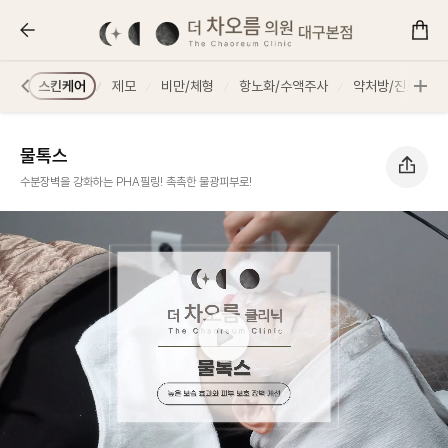
물톡스 :: 더 차오름의원
스터
스킨케어
제모
비만/체형
항노화/수액주사
약처방/진료
물톡스
수분장벽을 강화하는 PHA필링! 촉촉한 물광피부로!