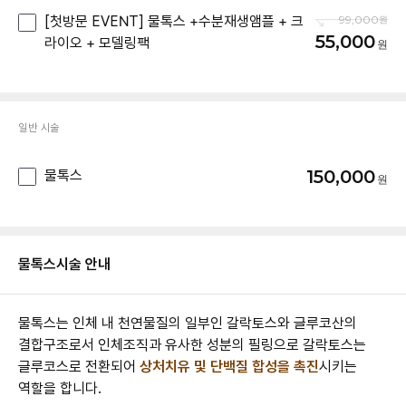
[첫방문 EVENT] 물톡스 +수분재생앰플 + 크
99,000
55,000
라이오 + 모델링팩
일반 시술
150,000
물톡스
물톡스
시술 안내
물톡스는 인체 내 천연물질의 일부인 갈락토스와 글루코산의
결합구조로서 인체조직과 유사한 성분의 필링으로 갈락토스는
글루코스로 전환되어
상처치유 및 단백질 합성을 촉진
시키는
역할을 합니다.