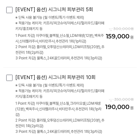
[EVENT] 옵션) 시그니처 피부관리 5회
※ 단독 사용 불가능 (월 이벤트/특가 이벤트 제외)
※ 적용가능 레이저: 카프리/피코슈어/마제스티/헐리우드/흉터패
300,000
키지/홍조패키지 등
159,000
1 Point 차감) 아쿠아필,블랙필,산소필,LDM재생(12분),백옥주
사,신데렐라주사,비타민주사,추천관리 1회(1p차감)
2 Point 차감) 플라필,오투덤산소테라피,LDM리프팅(20분),추
천관리 1회(2p차감)
3 Point 차감) 물톡스,24K골드테라피,추천관리 1회(3p차감)
[EVENT] 옵션) 시그니처 피부관리 10회
※ 단독 사용 불가능 (월 이벤트/특가 이벤트 제외)
※ 적용가능 레이저: 카프리/피코슈어/마제스티/헐리우드/흉터패
키지/홍조패키지 등
350,000
1 Point 차감) 아쿠아필,블랙필,산소필,크라이오셀,LDM재생
190,000
(12분),백옥주사,신데렐라주사,비타민주사,추천관리 1회(1p차
감)
2 Point 차감) 플라필,오투덤산소테라피,LDM리프팅(20분),추
천관리 1회(2p차감)
3 Point 차감) 물톡스,24K골드테라피,추천관리 1회(3p차감)