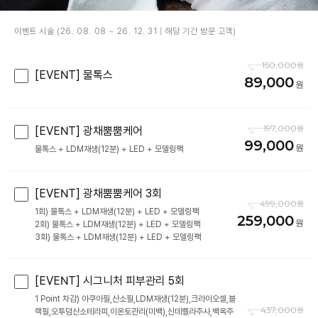
이벤트 시술 (26. 08. 08 ~ 26. 12. 31 | 해당 기간 방문 고객)
150,000
[EVENT] 물톡스
89,000
197,000
[EVENT] 광채뿜뿜케어
99,000
물톡스 + LDM재생(12분) + LED + 모델링팩
[EVENT] 광채뿜뿜케어 3회
499,000
1회) 물톡스 + LDM재생(12분) + LED + 모델링팩
259,000
2회) 물톡스 + LDM재생(12분) + LED + 모델링팩
[EVENT] 시그니처 피부관리 5회
1 Point 차감) 아쿠아필,산소필,LDM재생(12분),크라이오셀,블
437,000
랙필,오투덤산소테라피,이온토관리(미백),신데렐라주사,백옥주