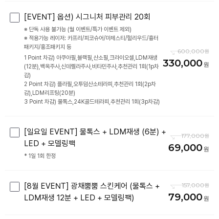
[EVENT] 옵션) 시그니처 피부관리 20회
※ 단독 사용 불가능 (월 이벤트/특가 이벤트 제외)
※ 적용가능 레이저: 카프리/피코슈어/마제스티/헐리우드/흉터
패키지/홍조패키지 등
600,000
1 Point 차감) 아쿠아필,블랙필,산소필,크라이오셀,LDM재생
330,000
(12분),백옥주사,신데렐라주사,비타민주사,추천관리 1회(1p차
감)
2 Point 차감) 플라필,오투덤산소테라피,추천관리 1회(2p차
감),LDM리프팅(20분)
3 Point 차감) 물톡스,24K골드테라피,추천관리 1회(3p차감)
[일요일 EVENT] 물톡스 + LDM재생 (6분) +
177,000
LED + 모델링팩
69,000
* 1일 1회 한정
[8월 EVENT] 광채뿜뿜 스킨케어 (물톡스 +
157,000
79,000
LDM재생 12분 + LED + 모델링팩)