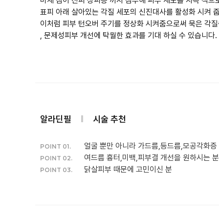
미세 침이 진피 상피층 까지 침투해 피부 세포를 지속 적
표피 아래 살아있는 각질 세포의 신진대사를 활성화 시켜 줍
이처럼 피부 턴오버 주기를 정상화 시켜줌으로써 묵은 각질층
, 문제성피부 개선에 탁월한 효과를 기대 하실 수 있습니다.
알라딘필
시술 추천
얼굴 뿐만 아니라 가드름,등드름,모공각화증
POINT 01.
여드름 흉터,미백,피부결 개선을 원하시는 분
POINT 02.
닭살피부 때문에 고민이신 분
POINT 03.