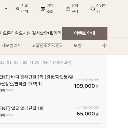
시술
예약
장바
상담하
검색
조회
구니
기
구본점
산점
차오름의원
오시는 길
시술안내/가격
이벤트 안내
기세포클리닉
고압산소치료센터
모발
6. 08. 06 ~ 26. 11. 30 | 해당 기간 방문 고객)
VENT] 바디 알라딘필 1회 (윗등/아랫등/앞
217,000
/팔상완/팔하완 中 택 1)
109,000
머미 마무리
129,000
VENT] 얼굴 알라딘필 1회
65,000
머미 마무리