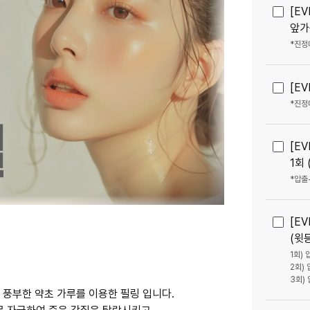
[E
앞가
*진정
[E
*진정
[E
1회
[E
(윗
1회)
2회)
풍부한 약초 가루를 이용한 필링 입니다.