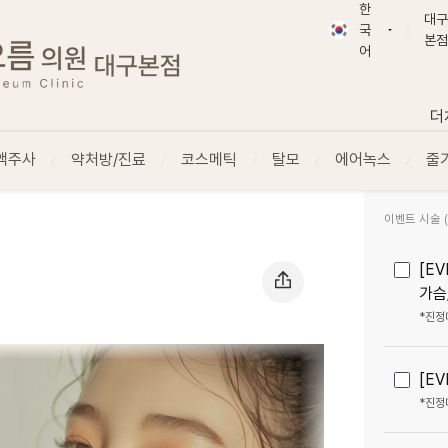
한
대구
국
본점
한국어
대
어
English
부
日本語
더
简体字
액주사
약처방/진료
코스메틱
탈모
繁體字
에어녹스
줄
ภาษาไทย
Tiếng Việt
이벤트 시술 (2
Русский
[E
가슴
*진정
[E
*진정