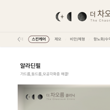
알라딘필 :: 더 차오름의원
스킨부스터
스킨케어
제모
비만/체형
항노화/수
알라딘필
가드름,등드름,모공각화증 해결!