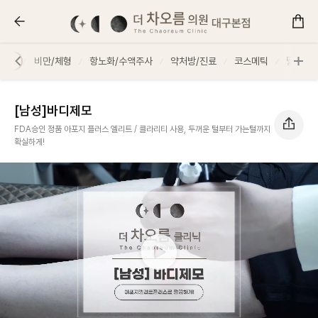
[남성]바디제모 :: 더 차오름의원
제모
비만/체형
항노화/수액주사
약처방/진료
코스메틱
탈모
[남성]바디제모
FDA승인 정품 아포지 플러스 엘리트 / 클라리티 사용, 두꺼운 털부터 가는털까지
확실하게!