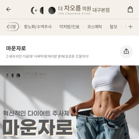
마운자로 :: 더 차오름의원
비만/체형
항노화/수액주사
약처방/진료
코스메틱
탈모
에어녹
마운자로
2세대 비만 치료제! 식욕억제/체지방 분해/호르몬 조절까지!