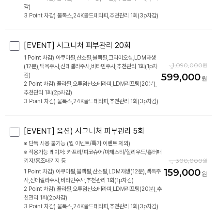
감)
3 Point 차감) 물톡스,24K골드테라피,추천관리 1회(3p차감)
[EVENT] 시그니처 피부관리 20회
1 Point 차감) 아쿠아필,산소필,블랙필,크라이오셀,LDM재생
1,090,000
(12분),백옥주사,신데렐라주사,비타민주사,추천관리 1회(1p차
599,000
감)
2 Point 차감) 플라필,오투덤산소테라피,LDM리프팅(20분),
추천관리 1회(2p차감)
3 Point 차감) 물톡스,24K골드테라피,추천관리 1회(3p차감)
[EVENT] 옵션) 시그니처 피부관리 5회
※ 단독 사용 불가능 (월 이벤트/특가 이벤트 제외)
※ 적용가능 레이저: 카프리/피코슈어/마제스티/헐리우드/흉터패
300,000
키지/홍조패키지 등
159,000
1 Point 차감) 아쿠아필,블랙필,산소필,LDM재생(12분),백옥주
사,신데렐라주사,비타민주사,추천관리 1회(1p차감)
2 Point 차감) 플라필,오투덤산소테라피,LDM리프팅(20분),추
천관리 1회(2p차감)
3 Point 차감) 물톡스,24K골드테라피,추천관리 1회(3p차감)