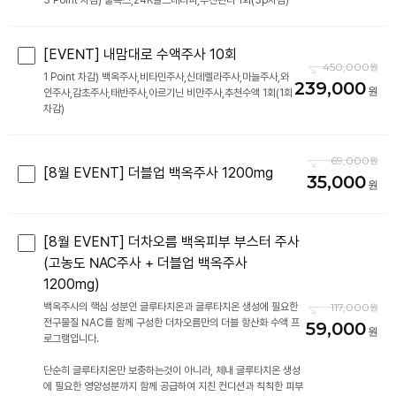
3 Point 차감) 물톡스,24K골드테라피,추천관리 1회(3p차감)
[EVENT] 내맘대로 수액주사 10회
450,000
1 Point 차감) 백옥주사,비타민주사,신데렐라주사,마늘주사,와
239,000
인주사,감초주사,태반주사,아르기닌 비만주사,추천수액 1회(1회
차감)
69,000
[8월 EVENT] 더블업 백옥주사 1200mg
35,000
[8월 EVENT] 더차오름 백옥피부 부스터 주사
(고농도 NAC주사 + 더블업 백옥주사
1200mg)
백옥주사의 핵심 성분인 글루타치온과 글루타치온 생성에 필요한
117,000
전구물질 NAC를 함께 구성한 더차오름만의 더블 항산화 수액 프
59,000
로그램입니다.
단순히 글루타치온만 보충하는것이 아니라, 체내 글루타치온 생성
에 필요한 영양성분까지 함께 공급하여 지친 컨디션과 칙칙한 피부