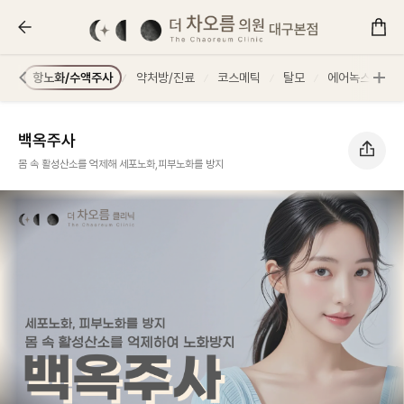
백옥주사 :: 더 차오름의원
체형
항노화/수액주사
약처방/진료
코스메틱
탈모
에어녹스
줄
백옥주사
몸 속 활성산소를 억제해 세포노화,피부노화를 방지