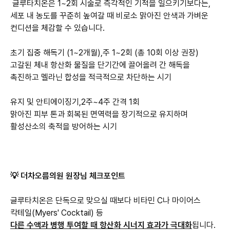
글루타치온은 1~2회 시술로 즉각적인 기적을 일으키기보다는,
세포 내 농도를 꾸준히 높여갈 때 비로소 맑아진 안색과 가벼운
컨디션을 체감할 수 있습니다.
초기 집중 해독기 (1~2개월),주 1~2회 (총 10회 이상 권장)
고갈된 체내 항산화 물질을 단기간에 끌어올려 간 해독을
유지 및 안티에이징기,2주~4주 간격 1회
맑아진 피부 톤과 회복된 면역력을 장기적으로 유지하며
활성산소의 축적을 방어하는 시기
💡 더차오름의원 원장님 체크포인트
글루타치온은 단독으로 맞으실 때보다 비타민 C나 마이어스
칵테일(Myers' Cocktail) 등
다른 수액과 병행 투여할 때 항산화 시너지 효과가 극대화
됩니다.