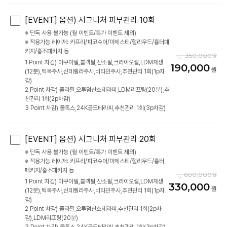
[EVENT] 옵션) 시그니처 피부관리 10회
※ 단독 사용 불가능 (월 이벤트/특가 이벤트 제외)
※ 적용가능 레이저: 카프리/피코슈어/마제스티/헐리우드/흉터패
키지/홍조패키지 등
350,000
1 Point 차감) 아쿠아필,블랙필,산소필,크라이오셀,LDM재생
190,000
(12분),백옥주사,신데렐라주사,비타민주사,추천관리 1회(1p차
감)
2 Point 차감) 플라필,오투덤산소테라피,LDM리프팅(20분),추
천관리 1회(2p차감)
3 Point 차감) 물톡스,24K골드테라피,추천관리 1회(3p차감)
[EVENT] 옵션) 시그니처 피부관리 20회
※ 단독 사용 불가능 (월 이벤트/특가 이벤트 제외)
※ 적용가능 레이저: 카프리/피코슈어/마제스티/헐리우드/흉터
패키지/홍조패키지 등
600,000
1 Point 차감) 아쿠아필,블랙필,산소필,크라이오셀,LDM재생
330,000
(12분),백옥주사,신데렐라주사,비타민주사,추천관리 1회(1p차
감)
2 Point 차감) 플라필,오투덤산소테라피,추천관리 1회(2p차
감),LDM리프팅(20분)