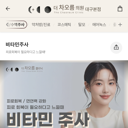
비타민주사 :: 더 차오름의원
항노화/수액주사
약처방/진료
코스메틱
탈모
에어녹스
줄기세포
비타민주사
피로회복이 필요하다고 느낄때!