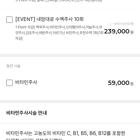
3 Point 차감) 물톡스,24K골드테라피,추천관리 1회(3p차감)
[EVENT] 내맘대로 수액주사 10회
450,000
1 Point 차감) 백옥주사,비타민주사,신데렐라주사,마늘주사,와
239,000
인주사,감초주사,태반주사,아르기닌 비만주사,추천수액 1회(1회
차감)
일반 시술
59,000
비타민주사
비타민주사
시술 안내
비타민주사는 고농도의 비타민 C, B1, B5, B6, B12를 포함한