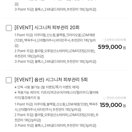
감)
3 Point 차감) 물톡스,24K골드테라피,추천관리 1회(3p차감)
[EVENT] 시그니처 피부관리 20회
1 Point 차감) 아쿠아필,산소필,블랙필,크라이오셀,LDM재생
1,090,000
(12분),백옥주사,신데렐라주사,비타민주사,추천관리 1회(1p차
599,000
감)
2 Point 차감) 플라필,오투덤산소테라피,LDM리프팅(20분),
추천관리 1회(2p차감)
3 Point 차감) 물톡스,24K골드테라피,추천관리 1회(3p차감)
[EVENT] 옵션) 시그니처 피부관리 5회
※ 단독 사용 불가능 (월 이벤트/특가 이벤트 제외)
※ 적용가능 레이저: 카프리/피코슈어/마제스티/헐리우드/흉터패
300,000
키지/홍조패키지 등
159,000
1 Point 차감) 아쿠아필,블랙필,산소필,LDM재생(12분),백옥주
사,신데렐라주사,비타민주사,추천관리 1회(1p차감)
2 Point 차감) 플라필,오투덤산소테라피,LDM리프팅(20분),추
천관리 1회(2p차감)
3 Point 차감) 물톡스,24K골드테라피,추천관리 1회(3p차감)