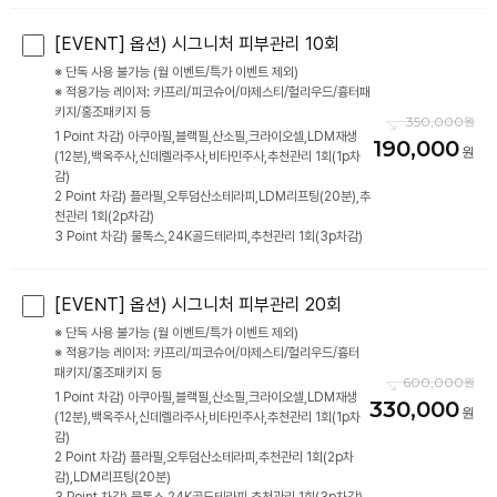
[EVENT] 옵션) 시그니처 피부관리 10회
※ 단독 사용 불가능 (월 이벤트/특가 이벤트 제외)
※ 적용가능 레이저: 카프리/피코슈어/마제스티/헐리우드/흉터패
키지/홍조패키지 등
350,000
1 Point 차감) 아쿠아필,블랙필,산소필,크라이오셀,LDM재생
190,000
(12분),백옥주사,신데렐라주사,비타민주사,추천관리 1회(1p차
감)
2 Point 차감) 플라필,오투덤산소테라피,LDM리프팅(20분),추
천관리 1회(2p차감)
3 Point 차감) 물톡스,24K골드테라피,추천관리 1회(3p차감)
[EVENT] 옵션) 시그니처 피부관리 20회
※ 단독 사용 불가능 (월 이벤트/특가 이벤트 제외)
※ 적용가능 레이저: 카프리/피코슈어/마제스티/헐리우드/흉터
패키지/홍조패키지 등
600,000
1 Point 차감) 아쿠아필,블랙필,산소필,크라이오셀,LDM재생
330,000
(12분),백옥주사,신데렐라주사,비타민주사,추천관리 1회(1p차
감)
2 Point 차감) 플라필,오투덤산소테라피,추천관리 1회(2p차
감),LDM리프팅(20분)