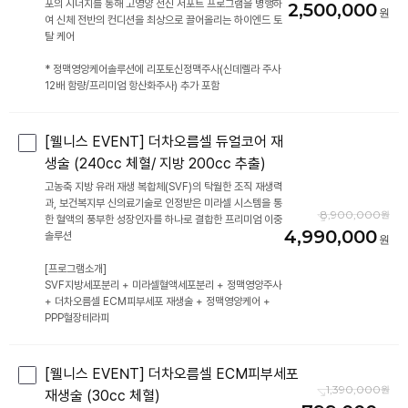
포의 시너지를 통해 고영양 전신 서포트 프로그램을 병행하
2,500,000
여 신체 전반의 컨디션을 최상으로 끌어올리는 하이엔드 토
탈 케어
* 정맥영양케어솔루션에 리포토신정맥주사(신데렐라 주사
12배 함량/프리미엄 항산화주사) 추가 포함
[웰니스 EVENT] 더차오름셀 듀얼코어 재
생술 (240cc 체혈/ 지방 200cc 추출)
고농축 지방 유래 재생 복합체(SVF)의 탁월한 조직 재생력
과, 보건복지부 신의료기술로 인정받은 미라셀 시스템을 통
8,900,000
한 혈액의 풍부한 성장인자를 하나로 결합한 프리미엄 이중
4,990,000
솔루션
[프로그램소개]
SVF지방세포분리 + 미라셀혈액세포분리 + 정맥영양주사
+ 더차오름셀 ECM피부세포 재생술 + 정맥영양케어 +
[웰니스 EVENT] 더차오름셀 ECM피부세포
1,390,000
재생술 (30cc 체혈)