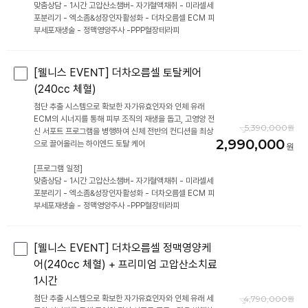
맞춤상담 - 1시간 고압산소챔버- 자가혈액채취 - 미라셀세
포분리기 - 엑소좀&성장인자활성화 - 더차오름셀 ECM 피
부세포재생술 - 정맥영양주사 -PPP혈장테라피
[웰니스 EVENT] 더차오름셀 토탈케어
(240cc 체혈)
첨단 추출 시스템으로 확보한 자가유효인자와 인체 유래
ECM의 시너지를 통해 피부 조직의 재생을 돕고, 고영양 전
5,390,000
신 서포트 프로그램을 병행하여 신체 전반의 컨디션을 최상
2,990,000
으로 끌어올리는 하이엔드 토탈 케어
[프로그램 일정]
맞춤상담 - 1시간 고압산소챔버- 자가혈액채취 - 미라셀세
포분리기 - 엑소좀&성장인자활성화 - 더차오름셀 ECM 피
부세포재생술 - 정맥영양주사 -PPP혈장테라피
[웰니스 EVENT] 더차오름셀 정맥영양케
어(240cc 체혈) + 프리미엄 고압산소치료
1시간
첨단 추출 시스템으로 확보한 자가유효인자와 인체 유래 세
4,790,000