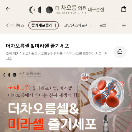
더차오름셀 & 미라셀 줄기세포 :: 더 차오름의원
모
에어녹스
줄기세포클리닉
고압산소치료센터
모발
더차오름셀 & 미라셀 줄기세포
조직 재생 신의료기술과 세포의 성장인자를 손상된 세포를 회복하는 시그니처
시술