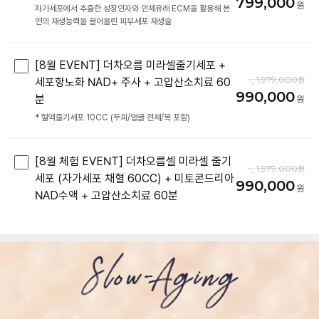
799,000
자가세포에서 추출한 성장인자와 인체유래 ECM을 활용해 본
연의 재생능력을 끌어올린 피부세포 재생술
[8월 EVENT] 더차오름 미라셀줄기세포 +
1,979,000
세포항노화 NAD+ 주사 + 고압산소치료 60
990,000
분
* 혈액줄기세포 10CC (두피/얼굴 전체/목 포함)
[8월 체험 EVENT] 더차오름셀 미라셀 줄기
1,979,000
세포 (자가세포 채혈 60CC) + 미토콘드리아
990,000
NAD수액 + 고압산소치료 60분