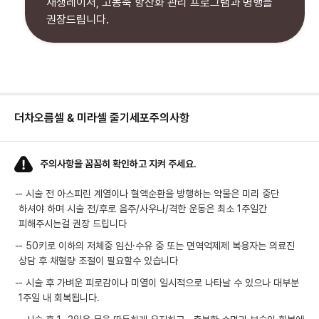
재생레이저, 고농축 항산화 관리 프로그램과 병행을
권장드립니다.
더차오름셀 & 미라셀 줄기세포
주의사항
주의사항을 꼼꼼히 확인하고 지켜 주세요.
-
- 시술 전 아스피린 계열이나 혈액순환을 방행하는 약물은 미리 중단
하셔야 하며 시술 전/후로 음주/사우나/격한 운동은 최소 1주일간
-
- 50키로 이하의 저체중 임신·수유 중 또는 면역억제제 복용자는 의료진
상담 후 채혈량 조절이 필요할수 있습니다
-
- 시술 후 가벼운 피로감이나 미열이 일시적으로 나타날 수 있으나 대부분
1주일 내 회복됩니다.