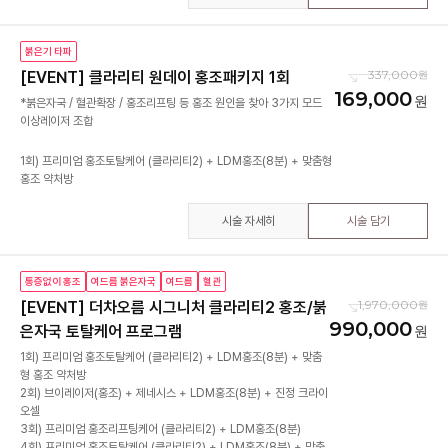
붉은기 타파
337,000
[EVENT] 클라리티 원데이 홍조패키지 1회
169,000
*붉은자국 / 혈관확장 / 홍조리프팅 등 홍조 원인을 찾아 3가지 모드
이상레이저 조합
1회) 프리미엄 홍조토탈케어 (클라리티2) + LDM홍조(8분) + 맞춤형
시술 자세히
시술 담기
통증없이 홍조
여드름 붉은자국
여드름
혈관
1,970,000
[EVENT] 더차오름 시그니처 클라리티2 홍조/붉
990,000
은자국 토탈케어 프로그램
1회) 프리미엄 홍조토탈케어 (클라리티2) + LDM홍조(8분) + 맞춤
형 홍조 약처방
2회) 브이레이저(홍조) + 제네시스 + LDM홍조(8분) + 진정 크라이
오셀
3회) 프리미엄 홍조리프팅케어 (클라리티2) + LDM홍조(8분)
4회) 프리미엄 홍조토탈케어 (클라리티2) + LDM홍조(8분) + 맞춤