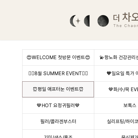
⏰평일 애프터눈 이벤트⏰ :: 더 차오름의원
😍WELCOME 첫방문 이벤트😍
💫항노화 건강관리센
🏊‍♂️8월 SUMMER EVENT🏊‍♂️
🧡일요일 특가 
⏰평일 애프터눈 이벤트⏰
🤎화/수/목 EV
🤎HOT 요정귀필러🤎
보톡스
필러/콜라겐부스터
실리프팅/하이코
기미/색소/홍조
문신제