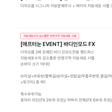
더차오름 시그니처 지방분해주사 + 레이저 지방세포 사멸 
지방세포수의 감소통한 반영구적 지방세포 사멸
[애프터눈 EVENT] 바디인모드 FX
더차오름 2배 강해진 바디 인모드전용 핸드피스
지방세포수의 감소통한 반영구적 지방세포 사멸
손바닥 크기 1부위!
브라살+부유방/팔뚝살/승마살+엉밑살/무릎주변윗,옆살/
+뒷구리) 중 택1
특수부위가능
종아리 라인(FX 2부위 추천)/ 허벅지 전체(FX 6부위 추천)