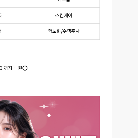
터
스킨케어
형
항노화/수액주사
:30 까지 내원⭕