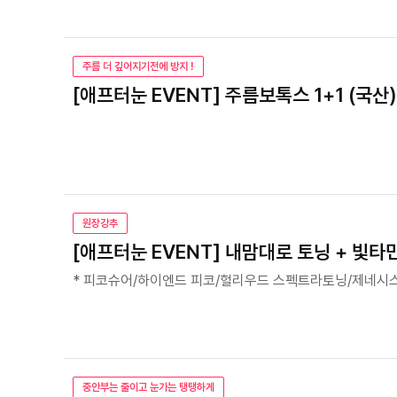
주름 더 깊어지기전에 방지 !
[애프터눈 EVENT] 주름보톡스 1+1 (국산)
원장강추
[애프터눈 EVENT] 내맘대로 토닝 + 빛타
* 피코슈어/하이엔드 피코/헐리우드 스펙트라토닝/제네시스
중안부는 줄이고 눈가는 탱탱하게