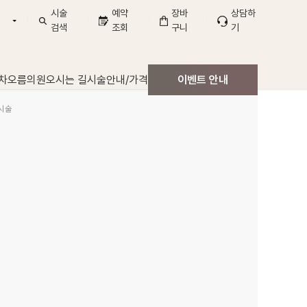
시술
예약
장바
상담하
검색
조회
구니
기
구본점
산점
차오름의원
오시는 길
시술안내/가격
이벤트 안내
시술