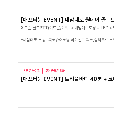
[애프터눈 EVENT] 내맘대로 원데이 골드
에토좀 골드PTT(여드름/미백) + 내맘대로토닝 + LED +
*내맘대로 토닝 : 피코슈어토닝,하이엔드 피코,헐리우드 스펙
지방은 녹이고
코어 근육은 강화
[애프터눈 EVENT] 트리플바디 40분 + 