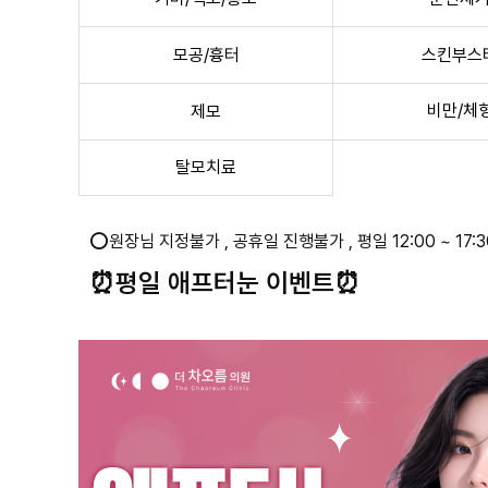
모공/흉터
스킨부스
비만/체
제모
탈모치료
⭕원장님 지정불가 , 공휴일 진행불가 , 평일 12:00 ~ 17
⏰평일 애프터눈 이벤트⏰