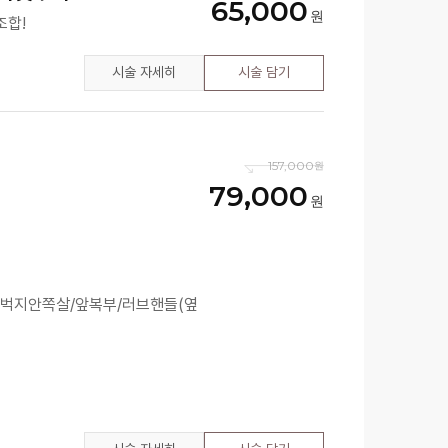
65,000
조합!
시술 자세히
시술 담기
157,000
79,000
허벅지안쪽살/앞복부/러브핸들(옆