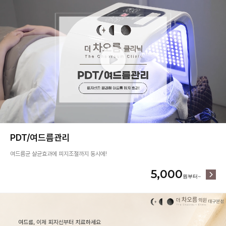
PDT/여드름관리
여드름균 살균효과에 피지조절까지 동시에!
5,000