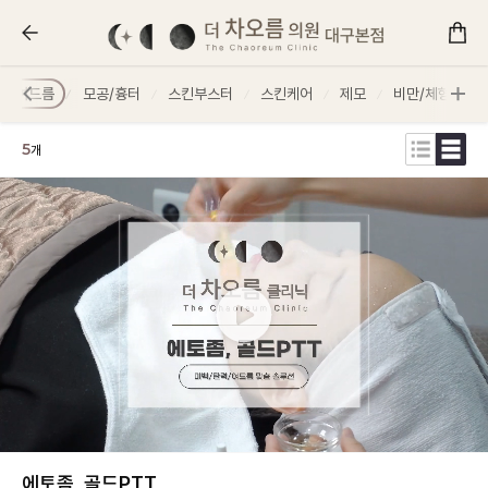
더 차오름의원 :: 시술안내/가격
여드름
모공/흉터
스킨부스터
스킨케어
제모
비만/체형
5
개
에토좀, 골드PTT