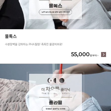
물톡스
수분장벽을 강화하는 PHA필링! 촉촉한 물광피부로!
55,000