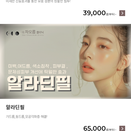
미세한 진동효과를 통한 유효 성분의 원활한 침투!
39,000
알라딘필
가드름,등드름,모공각화증 해결!
65,000