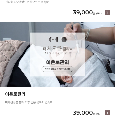
진피층 리모델링으로 차오르는 촉촉함!
39,000
이온토관리
미세전류를 통해 피부 깊은 곳까지 깊숙히!
39,000