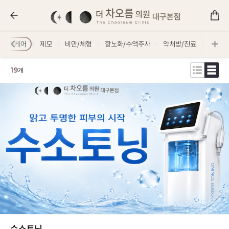
더 차오름의원 :: 시술안내/가격
스킨케어
제모
비만/체형
항노화/수액주사
약처방/진료
코스메
19
개
수소토닝